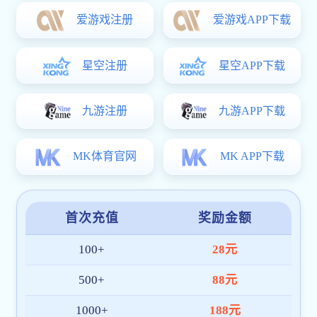
首页
体育热讯
正文
在当今足球界，助攻数往往成为衡量球员能力的重要指标之
一。近日，奥利塞的出色表现引起了广泛关注，他的助攻数
追平了梅西和德布劳内所创造的单赛季新纪录。这一成就不
仅证明了奥利塞的个人实力，也为他所在球队带来了更多胜
利的可能性。本文将从四个方面对这一事件进行详细阐述，
包括奥利塞的个人表现、与梅西德布劳内纪录的比较、助攻
在足球中的重要性，以及这一成就对未来职业生涯的影响。
通过这些分析，我们将更深入地理解这位年轻球员在现代足
球中的地位及其潜力。
1、奥利塞的个人表现
首先，奥利塞本赛季展现出了极高的竞技状态。他不仅拥有
出色的技术和战术意识，还具备良好的身体素质，使得他能