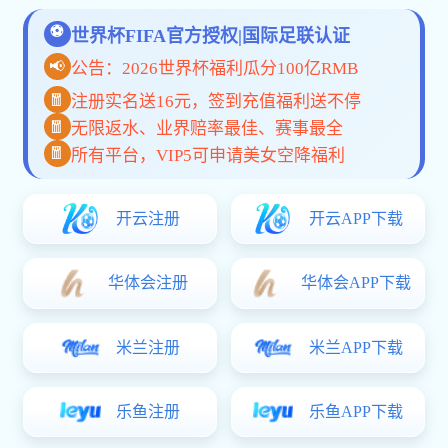
下载APP
奥利塞助攻数追平梅西德布劳内创单赛
季新纪录
2026-06-29 14:24
阅读 64 次