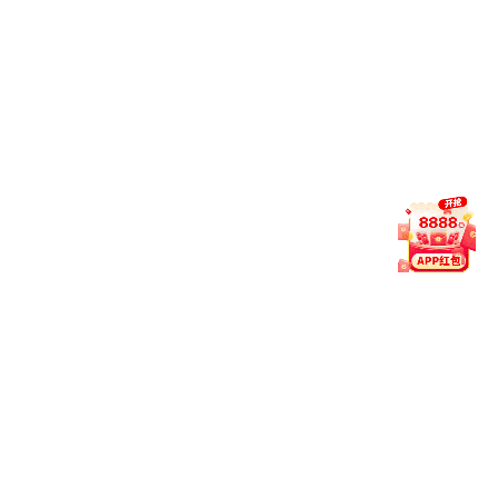
于年轻运动员而言，无疑是一种巨大的激励。不论是在训练
还是比赛过程中，他都能感受到来自外界期待与支持，从而
进一步推动自己发挥潜力，实现更高目标。这种良性循环，
将促使他持续成长，为日后赢取更多荣誉奠定基础。
总之，通过此次追平梅西和德布劳内创下的新纪录，相信不
仅会提升他的自信心，也会让周围伙伴看到希望，共同朝着
更加辉煌方向努力奋斗。这一切都将深刻影响他接下来的职
业道路，加速其成长过程，让我们共同期待他的精彩表现！
总结：
综上所述，奥利塞此次创造的新纪录，不仅是他个人努力与
才能的结晶，也是现代足球发展的缩影。在这个充满竞争与
挑战的时代，新生代力量如雨后春笋般涌现，他们正在用实
际行动推动着整个体育行业的发展趋势。此外，本次事件凸
显了年轻人才对于团队合作的重要性，以及他们如何在传统
巨星面前发光发热，以期塑造属于自己的传奇故事。