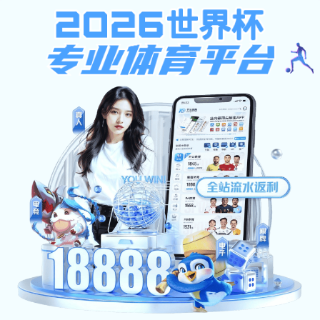
注册入口
半岛网页版登录入口
· 体育
观看更便捷
连接你的赛事视野，打造球迷专属的数字主场。
半岛网页
版登录入口网页版
提供多终端支持、高清视频、 实时比分
与赛事推荐，让你随时随地畅享体育内容。
网页端入口