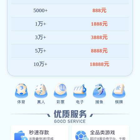
誉。梅西凭借其超强的个人能力和出色的团队配合，使他能
够始终处于进攻核心的位置。
在职业生涯中，梅西展示出了极高的进球效率和稳定性。他
不仅能够通过个人突破撕开对方防线，还能凭借精湛的传球
技术为队友创造机会。这种全面性使得他每个赛季都能保持
高水平输出，从而多次问鼎金靴奖。
此外，梅西拥有独特的比赛理解力和战术意识，这使得他能
在瞬息万变的比赛中做出正确决策。他擅长于洞察对手防守
弱点，并利用自身速度和技巧进行有效攻击。因此，尽管许
多新秀不断涌现，但要想打破梅西在金靴榜上的统治地位依
然任重道远。
2、C罗的追赶历程
C罗同样是一名杰出的前锋，他在效力于皇家马德里期间取