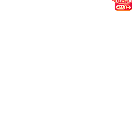
分，而热苏斯与诺尔则因状态不佳获得较低评价。这反映出
个别优秀人才依旧可以带动团队向前，但同时也凸显出整体
阵容深度及兼容性的不足之处，需要改善与调整。
Total, 阿森纳若想实现长足发展，就必须从人员配置、战术
安排以及年轻人才培养等多个角度入手，实现全方位推进。
相信经过不断努力，这支传统豪门将在未来迎回辉煌，再次
书写属于自己的传奇篇章！
分享到：
上一篇