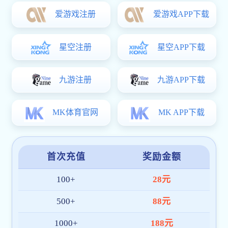
首页
体育热讯
正文
在本赛季的英超联赛中，阿森纳的球员们经历了一个充满挑
战与机遇的赛季。根据《电讯报》的评估，球队中的一些核
心球员如赖斯等四人得到了高分，而热苏斯和诺尔则仅获得
了较低的评分。本文将从四个方面详细阐述这一评估结果，
包括赖斯等球员的出色表现、热苏斯和诺尔的低迷状态、球
队整体战术对球员表现的影响，以及未来发展的展望。这些
内容不仅能够帮助读者更好地理解阿森纳本赛季的成绩，还
能为球队今后的发展提供思考。
1、赖斯等球员的出色表现
赖斯作为阿森纳的重要引援，本赛季展现出了其卓越的能
力。他在中场的调度和防守上都表现得非常稳健，不仅有效
地阻断了对方的进攻，还多次助攻队友，为球队贡献了关键