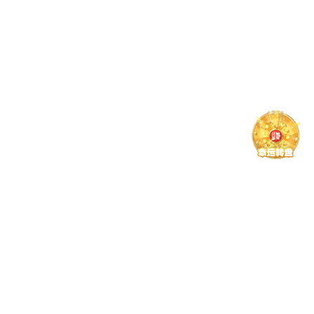
分球员受益，也造成了一些适应困难。从整体来看，高分玩
家们都很好地融入到了新战术之中，他们凭借出色的技术能
力和战术意识，使得整个团队运作更加顺畅。
然而，对于像热苏斯和诺尔这样的玩家来说，新战术要求与
自身特点可能存在一定差距，因此很难有效发挥。在此背景
下，如何优化战术安排，以便让每一位球员都能找到适合自
己的位置，将是教练团队需要重点考虑的问题。
此外，在激烈竞争环境下，保持灵活性至关重要。如果能够
及时调整战略，以适应不同对手，那么相信阿森纳将会迎来
更好的发展机会。这也为未来每一位成员提供了展示自我的
平台，从而提升整体实力。
4、未来发展的展望
展望未来，阿森纳需要继续挖掘潜力，并针对薄弱环节进行