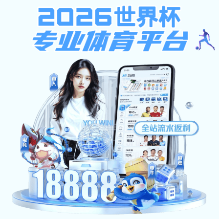
注册入口
半岛网页版登录入口
· 体育
观看更便捷
连接你的赛事视野，打造球迷专属的数字主场。
半岛网页
版登录入口网页版
提供多终端支持、高清视频、 实时比分
与赛事推荐，让你随时随地畅享体育内容。
网页端入口