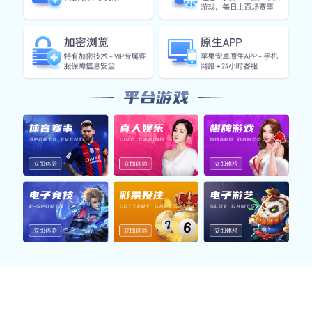
球员本赛季均未能达到预期水平。热苏斯虽然具备一定实
力，但由于伤病及状态起伏，他在场上的影响力明显减弱。
尽管他曾是球队的重要得分手，但本赛季他的进攻效率不
高，让人感到失望。
另一方面，诺尔作为后防线的一部分，在防守端频繁出现失
误，导致球队丢掉不少重要积分。他未能履行好自己的职
责，使得阿森纳在面对强队时显得脆弱，这也是他评分偏低
的重要原因之一。
这种状态不仅影响了他们个人的发展，也直接制约了阿森纳
整体战斗力。在接下来的比赛中，如果这两位球员不能迅速
调整状态，将会给球队带来更大的压力。
3、球队整体战术对表现影响
阿森纳本赛季采用了一种全新的战术体系，这一改变既让部