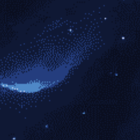
最后，希望所有关心中国足
都应该给予更多关注，让每
总结：
综上所述，“武磊朱辰杰重返
如人员管理和团队协作等方
别明星球员。
Total, 期待未来中国
大球迷持续关注并支持中国
分享到：