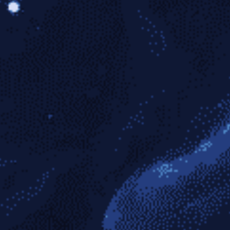
际，国足正在紧锣密鼓地进行备战，以应对即将到来的国际赛事
、战术及体能等各个方面，全方位提升球员状态。此外，在训练
境下比赛。
相互间积极交流，共同努力提升竞技水平。这种团队凝聚力对于
难，实现目标。而且，通过友谊赛等形式检验近期训练成果，也
转型期，通过吸纳新鲜血液与老将搭配，希望能够实现技术上的
员都显得尤为重要，他们不仅要具备个人技能，还需融入团队，
展方向
员逐渐恢复状态，中国足球的发展前景令人期待。然而，要想真
立起完善的人才培养机制。从青训开始，加强基础设施建设，提
源不断输送新鲜血液。
验非常重要。通过频繁参加各种级别比赛，可以让球员们更好地
程中，我们还需注意总结经验教训，不断调整策略，以提高整体