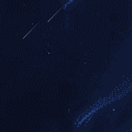
此外，武磊与朱辰杰之间的
有助于提升团队协作效率，
2、蒋光太缺席
蒋光太作为国足后防线的重
担忧，因为他的存在对于维
初步了解发现，蒋光太因私
的位置成为了一大挑战。同
媒体对此事进行了深入报道
之间沟通不畅也是造成此类
3、近期国足备