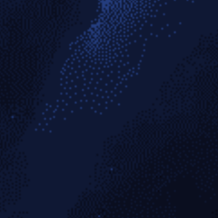
球的人士能够继续支持这项运动，共同见证它的发展历程。不论
一位热爱足球的人都有机会参与其中，为实现梦想贡献自己的力
国足合练”这一事件再次提醒我们人才对于一支球队的重要性，
面。有必要强调的是，中国足球只有通过系统性的改革才能取得
足球能迎来新的辉煌篇章，希望有关各方共同努力，为实现这一目标付
足球的发展，与我们一起见证这项运动的新生机！