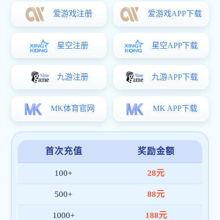
首页
体育热讯
正文
随着NBA赛季的深入，各支球队都在积极布局，为接下来的
转会市场做好准备。布鲁克林篮网队近日传出消息，表示他
们有意争夺洛杉矶湖人队的年轻球员奥斯汀·里夫斯。作为一
名表现突出的后卫，里夫斯在本赛季中展现出色的得分能力
和全面的球场视野，这使得他成为了众多球队争抢的对象。
而篮网具备足够的薪资空间，有望成为顶薪竞争者之一。本
文将从四个方面详细阐述这一话题，包括里夫斯的影响力、
篮网的薪资状况、潜在竞争对手以及可能的交易策略，来分
析篮网为何会选择追逐这位年轻球员。
1、里夫斯的影响力与潜力
奥斯汀·里夫斯自进入NBA以来，一直以其出色的竞技状态受
到关注。他不仅是一名优秀的得分手，还具备极佳的传球能