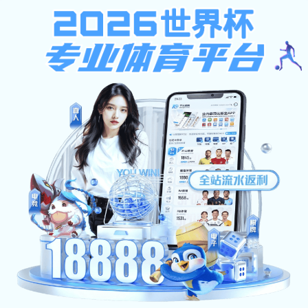
注册入口
半岛网页版登录入口
· 体育
观看更便捷
连接你的赛事视野，打造球迷专属的数字主场。
半岛网页
版登录入口网页版
提供多终端支持、高清视频、 实时比分
与赛事推荐，让你随时随地畅享体育内容。
网页端入口