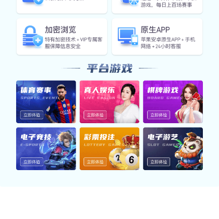
转会窗口中，他们拥有相对充裕的薪资空间，可以进行灵活
操作。根据目前的数据分析，篮网将在未来几个赛季内有机
会清理部分老旧合同，从而释放出更多资金用于签约新秀或
自由球员。
如若成功签约奥斯汀·里夫斯，篮网不仅可以利用现有薪资空
间，还能通过一些交易进一步优化阵容配置。例如，他们可
能会考虑将一些表现不佳或契合度低的球员交易出去，以腾
出更多资金来满足顶薪合同要求。这种战略性调整，将帮助
他们更好地构建一支适应新赛季挑战的新阵容。
总之，在工资帽和市场环境允许下，篮网完全有可能通过资
本运作将奥斯汀·里夫斯纳入麾下，为未来的发展打下坚实基
础。
3、潜在竞争对手分析