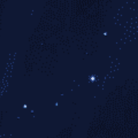
同。巴黎正处于上升期，而阿森纳则需要克服自身的问题。如果
动局面。
布阵
耳曼具备多种进攻方式。他们可以通过快速反击打击对手，也可
势变化能够及时做出反应，使得球队能够灵活应对各种情况。
向传控打法，他们希望通过细腻的配合来撕开对手防线。然而，
，如果过于依赖传控，很可能会被对方抓住反击机会。因此，为
的攻击威胁。
两支球队各有优势，但巴黎凭借更为成熟和灵活的战术体系，将
动局面。