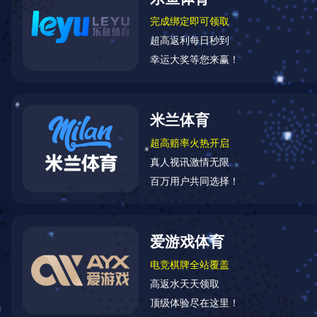
巴特：状态回暖