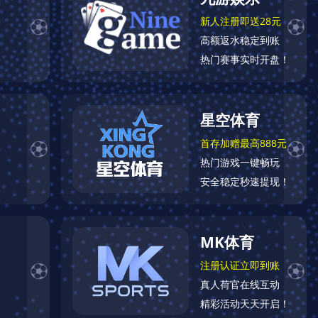
赛中面临巨大挑战