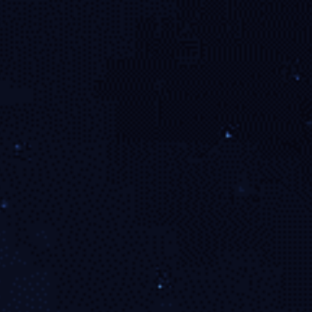
下一篇
西甲金靴历史排名揭晓梅西八次夺