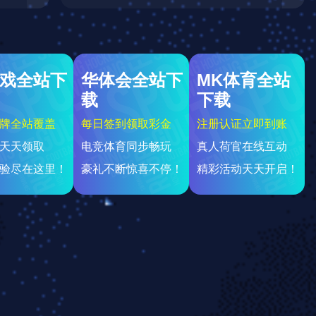
而阿森纳则面临着巨大的挑
，巴黎圣日耳曼展现出强大的
有为的球队，虽然在本赛季表
将从球队状态、战术分析、历
了状态。这支法国豪门通过不
等明星球员恢复了最佳状态，
超联赛中，他们也遭遇了一些
森纳必须找到应对策略，以便