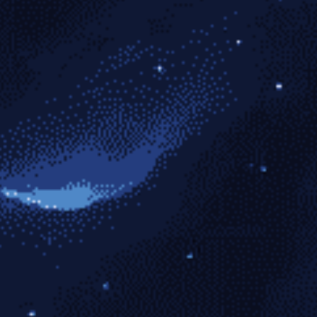
续，他们可能将在季后赛中
因此，本场比赛不仅是一场
定最终结果。对于双方来说
总结：
综上所述，即将到来的东部决
都可能改变最终结果。从球
满悬念，不可小觑任何一方
无论最终结果如何，这场东
分享到：