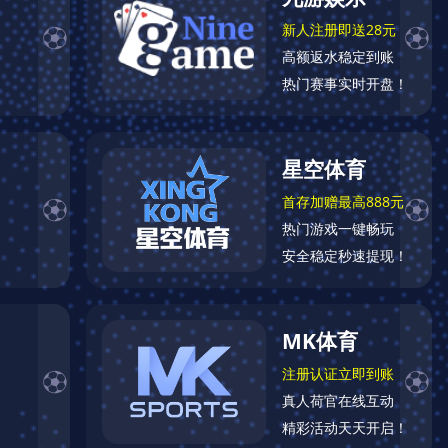
6人仅254