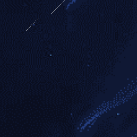
此外，从伤病情况来看，凯尔
们在场上的竞争力。因此，
2、历史交锋记
回顾两队之间的历史交锋记
赛过程中的心理层面。每当这
例如，在最近的一场常规赛中
信心，也给76人带来了巨大
另外，两队在季后赛中的交
及双方球员对于彼此风格的
3、阵容深度分
阵容深度是决定一支球队能