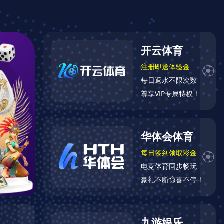
App
公司
体育
注册入口
简介
热讯
观看更便捷
供多终端支持、高清视频、