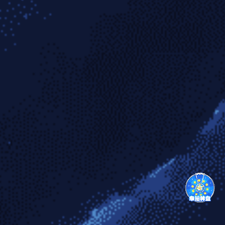
小伤病困扰，这无疑会削弱他
仅体现在战绩上，还体现在比
人，使其难以展开有效反击。
一结果不仅提升了凯尔特人的
方球员产生不同程度的影响。
季后赛中积累下来的经验，以
人称道。他们拥有多名可以随