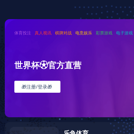
半岛网
连接你的赛事视野，打造