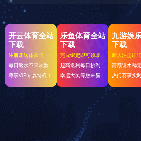
首页
体育热讯
正
在即将到来的东部决战中，凯
的胜率仅为25.4%。这一
的影响。本文将从四个方面
略，力求全面展现这一激烈
1、球队近期状
进入季后赛以来，凯尔特人
都非常出色。球员之间默契
定了基础。
相较之下，76人在季后赛中
键时刻频频失利。这种不稳