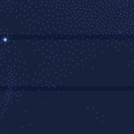
将来临凯尔特人胜率高达746对阵7
2026-06-24 13:53
阅读 74 次