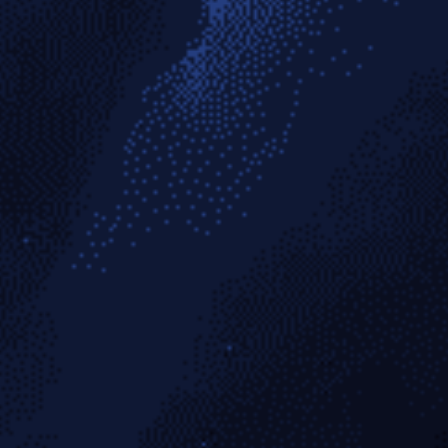
付出沉重代价。
纯粹的数据比拼，更是一场智慧与谋略之间的较量。如何运用好
，这都是一次不可忽视的重要考验，也是向外界展示自身实力的
战中，尽管数据表明凯尔特人与76人之间存在明显差距，但篮
队近期状态、历史交锋记录、阵容深度及战术布局等多个维度分
力量。
部决战必将成为本赛季最引人注目的焦点之一，让我们共同期待