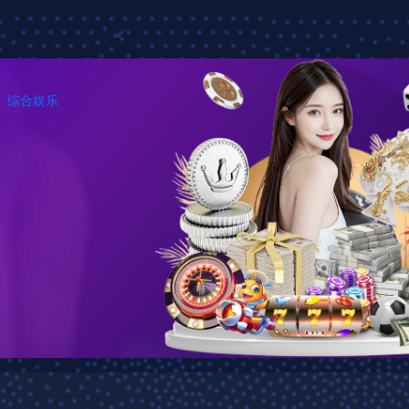
页版登录入口
· 体育
球迷专属的数字主场。
半岛网页版登录入口网页版
提
实时比分与赛事推荐，让你随时随地畅享体育内容。
网页端入口
下载APP